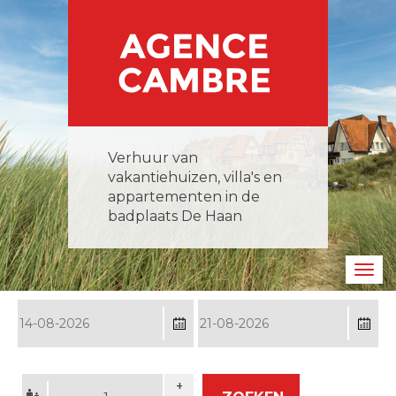
Overslaan
en
naar
de
inhoud
gaan
Verhuur van
vakantiehuizen, villa's en
appartementen in de
badplaats De Haan
Navig
wisse
Datum
Da
van
to
Guests