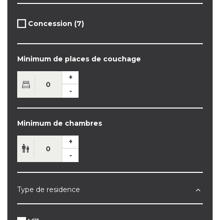
Apply
Concession (7)
Apply
Concession
Concession
filter
filter
Minimum de places de couchage
Minimum de chambres
Type de residence