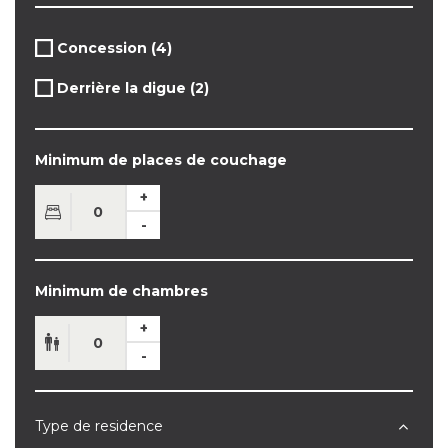
Apply
Concession (4)
Apply
Concession
Concession
filter
Apply
Derrière la digue (2)
filter
Apply
Derrière
Derrière
la
la
digue
digue
Minimum de places de couchage
filter
filter
Minimum de chambres
Type de residence