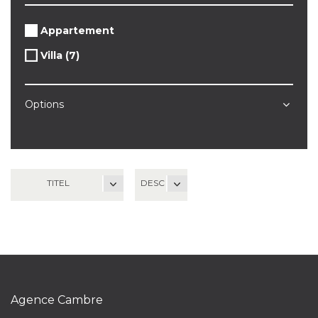
Remove
Appartement
Appartement
Apply
Villa (7)
Apply
filter
Villa
Villa
filter
filter
Options
TITEL
DESC
Agence Cambre