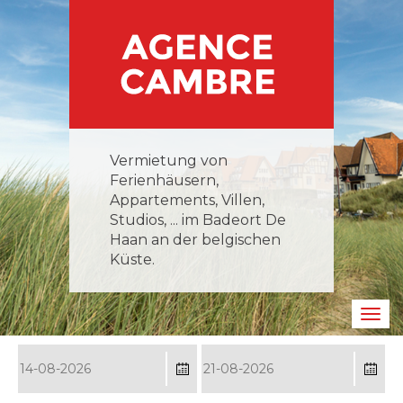
Direkt
zum
Inhalt
Vermietung von
Ferienhäusern,
Appartements, Villen,
Studios, ... im Badeort De
Haan an der belgischen
Küste.
Navig
aktiv
Date
Da
From
To